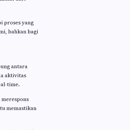
i proses yang
mi, bahkan bagi
bung antara
a aktivitas
al-time.
am merespons
antu memastikan