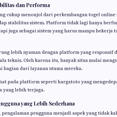
bilitas dan Performa
ang cukup menonjol dari perkembangan togel online s
ap stabilitas sistem. Platform tidak lagi hanya berfu
etapi juga sebagai sistem yang harus mampu bekerja 
ung lebih nyaman dengan platform yang responsif d
la teknis. Oleh karena itu, banyak situs mulai men
i bagian dari layanan utama mereka.
lihat pada platform seperti hargatoto yang mengede
 yang lebih terjaga.
ngguna yang Lebih Sederhana
, pengalaman pengguna menjadi aspek yang tidak kal