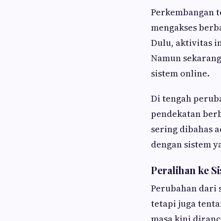
Perkembangan t
mengakses berbag
Dulu, aktivitas 
Namun sekarang,
sistem online.
Di tengah perub
pendekatan berb
sering dibahas 
dengan sistem y
Peralihan ke S
Perubahan dari 
tetapi juga tent
masa kini diran