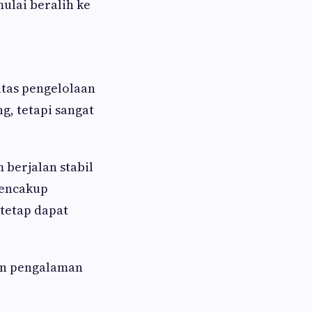
ulai beralih ke
tas pengelolaan
ng, tetapi sangat
berjalan stabil
mencakup
tetap dapat
an pengalaman