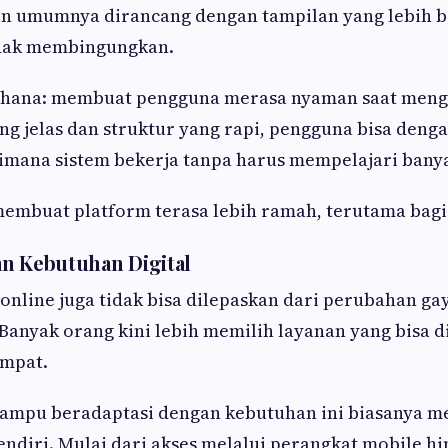
 umumnya dirancang dengan tampilan yang lebih b
idak membingungkan.
rhana: membuat pengguna merasa nyaman saat menga
g jelas dan struktur yang rapi, pengguna bisa den
ana sistem bekerja tanpa harus mempelajari banyak
membuat platform terasa lebih ramah, terutama bag
n Kebutuhan Digital
online juga tidak bisa dilepaskan dari perubahan ga
 Banyak orang kini lebih memilih layanan yang bisa d
empat.
ampu beradaptasi dengan kebutuhan ini biasanya me
ndiri. Mulai dari akses melalui perangkat mobile hi