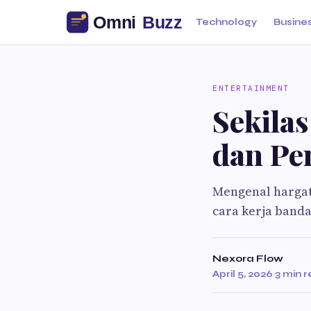
Technology
Busine
ENTERTAINMENT
Sekila
dan Pe
Mengenal hargato
cara kerja banda
Nexora Flow
April 5, 2026
·
3 min 