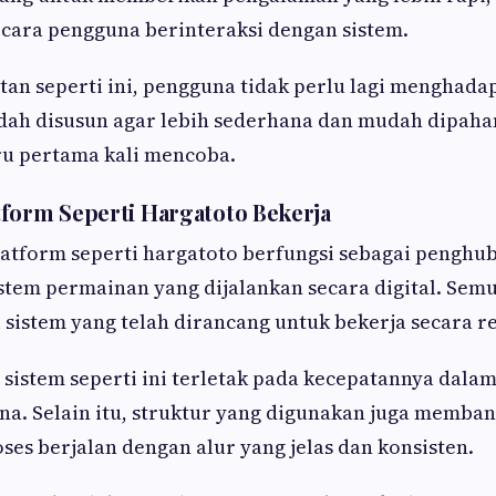
 cara pengguna berinteraksi dengan sistem.
an seperti ini, pengguna tidak perlu lagi menghadap
dah disusun agar lebih sederhana dan mudah dipaha
u pertama kali mencoba.
form Seperti Hargatoto Bekerja
atform seperti hargatoto berfungsi sebagai penghu
tem permainan yang dijalankan secara digital. Semu
 sistem yang telah dirancang untuk bekerja secara re
 sistem seperti ini terletak pada kecepatannya dal
una. Selain itu, struktur yang digunakan juga memb
ses berjalan dengan alur yang jelas dan konsisten.