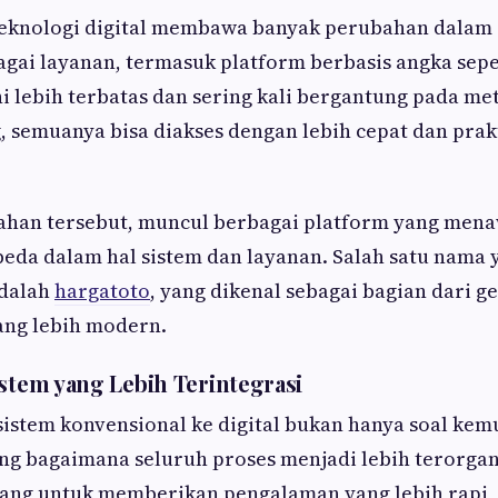
eknologi digital membawa banyak perubahan dalam 
ai layanan, termasuk platform berbasis angka seper
ini lebih terbatas dan sering kali bergantung pada me
 semuanya bisa diakses dengan lebih cepat dan prakt
ahan tersebut, muncul berbagai platform yang men
eda dalam hal sistem dan layanan. Salah satu nama 
adalah
hargatoto
, yang dikenal sebagai bagian dari ge
ang lebih modern.
istem yang Lebih Terintegrasi
sistem konvensional ke digital bukan hanya soal kem
ang bagaimana seluruh proses menjadi lebih terorgani
cang untuk memberikan pengalaman yang lebih rapi, 